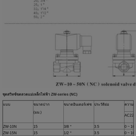
ชุดสวิทช์ขดลวดแม่เหล็กไฟฟ้า ZW-series (NC)
แบบ
ขนาดปาก
ขนาดอินเตอร์เฟซ
ประวัติย่อ
ความดั
(มม.)
AC22
ZW-10N
15
3/8＂
3.5
0 ~ 10
ZW-15N
15
1/2＂
3.5
0 ~ 10