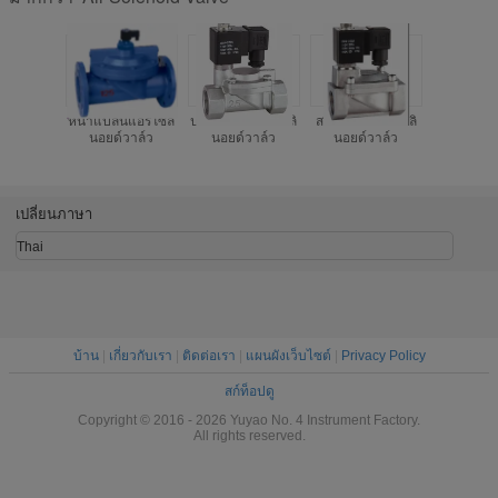
หน้าแปลนแอร์โซลิ
ปกติปิดอากาศโซลิ
สแตนเลสแอร์โซลิ
วาล์ว So
นอยด์วาล์ว
นอยด์วาล์ว
นอยด์วาล์ว
ไฟฟ้าลม 
Way Solen
Valve แรง
เปลี่ยนภาษา
Thai
บ้าน
|
เกี่ยวกับเรา
|
ติดต่อเรา
|
แผนผังเว็บไซต์
|
Privacy Policy
สก์ท็อปดู
Copyright © 2016 - 2026 Yuyao No. 4 Instrument Factory.
All rights reserved.