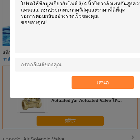
วาล์วลมวาล์วลม
โซลินอยด์วาล์วอากาศ
แท็ก:
,
,
วาล์วลมโซลินอยด์ไฟฟ้า
এর সেরা মূল্য পান
เสนอ
วาล์วอากาศ Solenoid ไฟฟ้าแอร์,
Actuated Air Actuated Valve โดย
ปกติปิด 2 นิ้ว
চালিয়ে
Air Solenoid Valve
มากกว่า