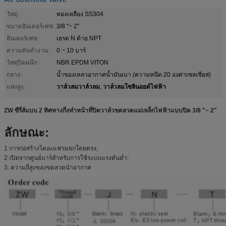
วัสดุ:
ทองเหลือง SS304
ขนาดอินเตอร์เฟซ:
3/8 "~ 2"
อินเตอร์เฟซ:
เธรด N ด้าย NPT
ความดันทำงาน:
0 ~ 10 บาร์
วัสดุปิดผนึก:
NBR EPDM VITON
กลาง:
น้ำของเหลวอากาศน้ำมันเบา (ความหนืด 20 องศาเซลเซียส)
วาล์วลมวาล์วลม
วาล์วลมโซลินอยด์ไฟฟ้า
แสงสูง:
,
ZW ซีรี่ส์แบบ 2 ทิศทางกึ่งทำหน้าที่ปิดวาล์วขดลวดแม่เหล็กไฟฟ้าแบบปิด 3/8 "~ 2"
ลักษณะ:
1 การก่อสร้างไดอะแฟรมยกโดยตรง;
2 เปิดจากศูนย์บาร์สำหรับการใช้ระบบแรงดันต่ำ;
3. ความถี่สูงของขดลวดนำอากาศ