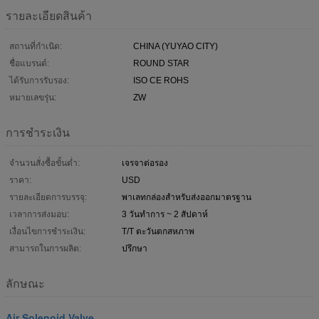
รายละเอียดสินค้า
สถานที่กำเนิด:
CHINA (YUYAO CITY)
ชื่อแบรนด์:
ROUND STAR
ได้รับการรับรอง:
ISO CE ROHS
หมายเลขรุ่น:
ZW
การชำระเงิน
จำนวนสั่งซื้อขั้นต่ำ:
เจรจาต่อรอง
ราคา:
USD
รายละเอียดการบรรจุ:
พาเลทกล่องสำหรับส่งออกมาตรฐาน
เวลาการส่งมอบ:
3 วันทำการ ~ 2 สัปดาห์
เงื่อนไขการชำระเงิน:
T/T ตะวันตกสหภาพ
สามารถในการผลิต:
ปรึกษา
ลักษณะ
Air Solenoid Valve