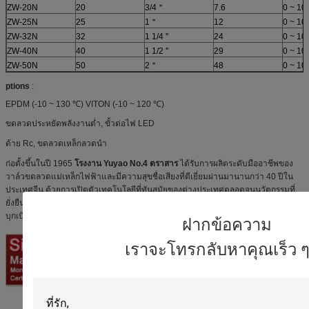
ZW-20N
20
3/4＂
7.6
0 ~ 10
ZW-25N
25
1＂
12
0 ~ 10
ZW-32N
32
1 1/4 "
24
0 ~ 10
ZW-40N
40
1 1/2 "
29
0 ~ 10
ZW-50N
50
2＂
48
0 ~ 10
ptions
:
EPDM (-10 ~ 130 ℃) VITON (-10 ~ 120 ℃)
ขดลวดประหยัดพลังงานต่ำ, ขั้วต่อไฟ LED
ด้าย Rc, ขดลวดเหล็กลวดนำ
ก่อตั้งขึ้นในปี 1965
โรงงาน Yuyao No.4 ตราสาร
ได้รับการผลิตระดับมืออาชีพของ
วาล์วขดลวดแม่เหล็กไฟฟ้าและมีความสุขชื่อเสียงที่ดีเยี่ยมผ่านมานานกว่า 40 ปีใน
ประเทศจีน
ด้วยการเปิดตัวเทคโนโลยีที่ทันสมัยของต่างประเทศตลอดจนนวัตกรรมที่
ยั่งยืนและการปรับปรุงตนเอง บริษัท ได้ควบคุมเทคโนโลยีหลักและรักษาตำแหน่งผู้
บุกเบิกในด้านของวาล์วขดลวดแม่เหล็กไฟฟ้าของเหลว
ฝากข้อความ
เราจะโทรกลับหาคุณเร็ว ๆ น