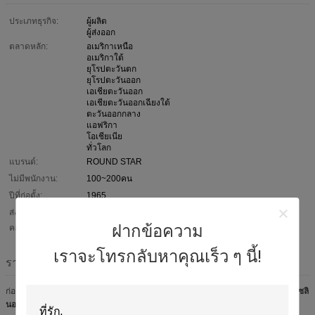
ประเภทธุรกิจ:
ผู้ผลิต
ผู้ส่งออก
ตลาดหลัก:
อเมริกาเหนือ
อเมริกาใต้
ยุโรปตะวันตก
ยุโรปตะวันออก
เอเชียตะวันออก
เอเชียตะวันออกเฉียงใต้
ตะวันออกกลาง
แอฟริกา
โอเชียเนีย
ทั่วโลก
แบรนด์:
ROUND STAR
ไม่มีพนักงาน:
100~200คน
ปีที่ก่อตั้ง:
1965
ส่งออกเครื่อง
20% - 30%
ฝากข้อความ
คอมพิวเตอร์:
เราจะโทรกลับหาคุณเร็ว ๆ นี้!
รายละเอียดบริษัท
ก่อตั้งเมื่อปี พ.ศ. 2508
หยูเหยา No.4 Instrument Factory
ได้เป็นมืออาชีพ
ผู้ผลิตโซลิ
นอยด์วาล์ว
และมีชื่อเสียงอันยอดเยี่ยมมากว่า 50 ปีในประเทศจีนด้วยการแนะนำ