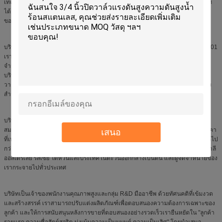
เทคโนโลยีล้ำสมัยจากต่างประเทศและนวัตกรรมที่ยั่งยืนและการพัฒนาตนเอง บริษัท
ได้เชี่ยวชาญเทคโนโลยีหลักและรักษาตำแหน่งผู้บุกเบิกในด้านวาล์วโซลินอยด์
ของไหล
บริษัทได้รับการรับรองระบบคุณภาพทางทหาร ISO9001:2000 และ GJB9001A-2001
เรามีใบอนุญาตการผลิตและ
3C
ใบรับรองสำหรับผลิตภัณฑ์ Ex-proof ผลิตภัณฑ์
จำนวนมากได้ผ่านการ
CE、ROHS、ACS、อย.、UL
ฯลฯ การรับรองระดับสากล
บริษัทได้มีส่วนร่วมในการร่างมาตรฐานความปลอดภัยระดับชาติสำหรับโซลินอยด์
วาล์ว GB30439.6—2014 และได้รับอนุญาตให้ผลิตโซลินอยด์วาล์วแบบกำหนดเอง
สำหรับผลิตภัณฑ์ทางทหาร
บริษัทมีเครื่องจักรการผลิตที่เหนือกว่า กระแสกระบวนการขั้นสูง ระบบการทดสอบที่
สมบูรณ์ผลิตภัณฑ์มีโครงสร้างที่ซับซ้อน ประสิทธิภาพที่เชื่อถือได้ มุมมองที่ดี และราคา
เสนอ
ที่เหมาะสม ครอบคลุมมากกว่า 40 ซีรีส์และข้อกำหนด 3,000 รายการ โดยได้ส่งออกไป
กว่ายี่สิบประเทศและพื้นที่ เช่น สหรัฐอเมริกา ฝรั่งเศส สหราชอาณาจักร เยอรมนี อิตาลี
ออสเตรเลีย รัสเซีย ไต้หวันและประเทศในตะวันออกกลางเป็นต้น และผู้จัดจำหน่ายของ
เรากระจายไปทั่วประเทศ
บริษัทเป็นเจ้าของพนักงานคุณภาพสูงและกลุ่ม R&D มืออาชีพ ด้วยทัศนคติที่เข้มงวด
และสร้างสรรค์ เราสามารถปรับแต่งผลิตภัณฑ์เพื่อตอบสนองความต้องการเฉพาะของ
ลูกค้า และให้การสนับสนุนหลังการขายที่ตอบสนองอย่างรวดเร็วเรายืนหยัดใน "ลูกค้า
รายแรก ความซื่อสัตย์สุจริต มุ่งเน้นความเป็นมนุษย์ ความเป็นเลิศ" โดยนำเสนอ