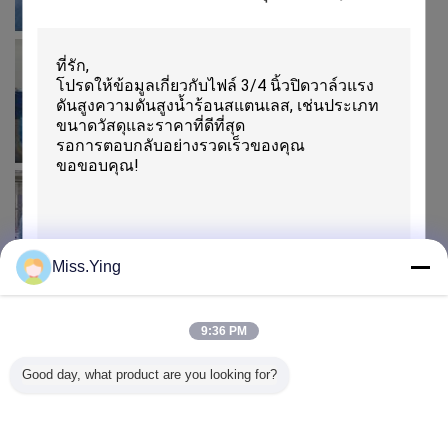
Miss.Ying
9:36 PM
เสนอ
Good day, what product are you looking for?