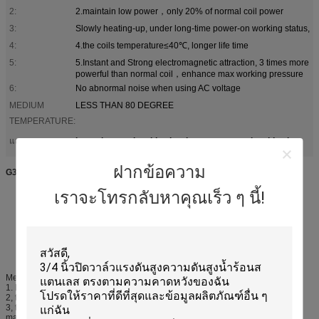
2:
2.maintain low power，only 20% of normal coil power
3:
Slowly heating-up, under long-time power-on working status,
4:
4.the coils temperature≤40℃, longer life time
5:
5.Instant and Strong electromagnetic attraction, 3 times more
powerful than normal coil，enhance max working pressure
6:
No abnormal noise when using AC voltage
MEDIUM
LESS THAN 80 DEGREE
TEMPERATURE:
low voltage solenoid valve
low pressure solenoid valve
แสงสูง:
,
ฝากข้อความ
G3" low power Slowly heating-up energy saving solenoid valve
เราจะโทรกลับหาคุณเร็ว ๆ นี้!
the direct-acting type diaphragm structure without pressure to
open to extend the using field.
Using the plate diaphragm structure opening and closing with
reliable. Then extent product life.
Can choose plastic type,. Explosion-proof energy-saving.
Mechanical properties:
1. Body material: Standard stainless steel, special selection of copper;
2, the internal components: Stainless Steel;
3, the sealing material: rubber (standard). Many other special composite
materials;