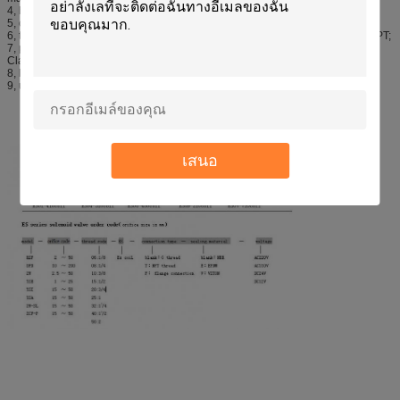
4, hole diameter: 1/32 (specific models refer to the table);
5, connecting thread diameter: 1/8 NPT standard;
6, the electrical connection diameter: Explosion-proof pipe connection 1 / 2NPT;
7, protection class (UL & CSA certification): Class I, Div 1, Group C and D -
Class II, Div 1, Groups E, F, and G; Div 2, Groups C, D, E, F, and G;
8, life: ≥500 million times, depending on the application and maintenance;
9, unit product weight: 0.3KG.
เสนอ