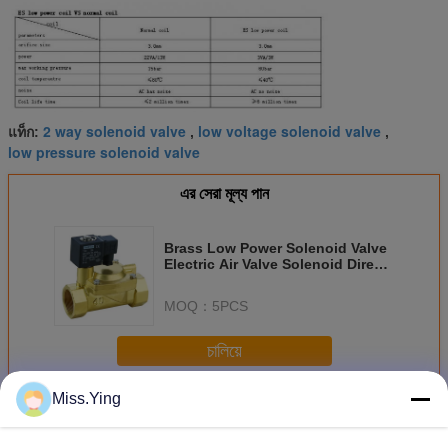
2 way solenoid valve
low voltage solenoid valve
แท็ก:
,
,
low pressure solenoid valve
এর সেরা মূল্য পান
Brass Low Power Solenoid Valve
Electric Air Valve Solenoid Direct
Acting
MOQ：
5PCS
চালিয়ে
Miss.Ying
วาล์วโซลินอยด์กำลังต่ำ
มากกว่า