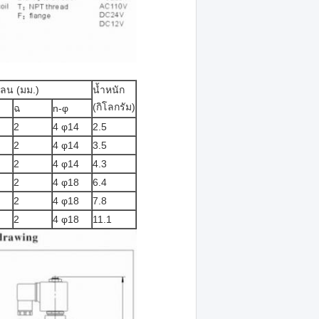
ลน (มม.)
น้ำหนัก
(กิโลกรัม)
ฉ
n-φ
2
4 φ14
2.5
2
4 φ14
3.5
2
4 φ14
4.3
2
4 φ18
6.4
2
4 φ18
7.8
2
4 φ18
11.1