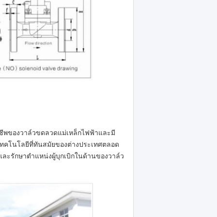
าชีพของวาล์วขดลวดแม่เหล็กไฟฟ้าและมี
วเทคโนโลยีที่ทันสมัยของต่างประเทศตลอด
และรักษาตำแหน่งผู้บุกเบิกในด้านของวาล์ว