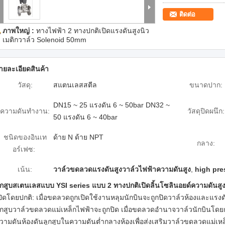
ติดต่อ
ภาพใหญ่ :
ทางไฟฟ้า 2 ทางปกติเปิดแรงดันสูงนิว
เมติกวาล์ว Solenoid 50mm
ายละเอียดสินค้า
วัสดุ:
สแตนเลสสตีล
ขนาดปาก:
DN15 ~ 25 แรงดัน 6 ~ 50bar DN32 ~
ความดันทำงาน:
วัสดุปิดผนึก:
50 แรงดัน 6 ~ 40bar
ชนิดของอินเท
ด้าย N ด้าย NPT
กลาง:
อร์เฟซ:
เน้น:
วาล์วขดลวดแรงดันสูงวาล์วไฟฟ้าความดันสูง
,
high pre
ูกสูบสเตนเลสแบบ YSI series แบบ 2 ทางปกติเปิดลิ้นโซลินอยด์ความดันสู
ปิดโดยปกติ: เมื่อขดลวดถูกเปิดใช้งานหลุมนักบินจะถูกปิดวาล์วห้องและแร
ูกสูบวาล์วขดลวดแม่เหล็กไฟฟ้าจะถูกปิด เมื่อขดลวดอำนาจวาล์วนักบินโดย
วามดันห้องดันลูกสูบในความดันต่ำกลางห้องเพื่อส่งเสริมวาล์วขดลวดแม่เหล