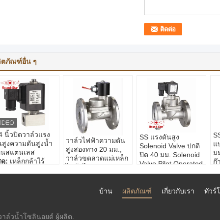
ิตภัณฑ์อื่น ๆ
4 นิ้วปิดวาล์วแรง
SS
SS แรงดันสูง
วาล์วไฟฟ้าความดัน
นสูงความดันสูงน้ำ
แบ
Solenoid Valve ปกติ
สูงสองทาง 20 มม.,
้อนสแตนเลส
มม
ปิด 40 มม. Solenoid
วาล์วขดลวดแม่เหล็ก
สดุ:
เหล็กกล้าไร้
ก๊
Valve Pilot Operated
ไฟฟ้าไดอะแฟรมส
ิม
วั
วัสดุ:
สแตนเลสสตีล
แตนเลสสตีล
าดอินเตอร์เฟส:
ข
ขนาดปาก:
DN 15 ~
วัสดุ:
สแตนเลสสตีล
/4＂ ～ 1＂
5
50 มม
บ้าน
ผลิตภัณฑ์
เกี่ยวกับเรา
ทัวร
ขนาดปาก:
DN 15 ~
วามกดดันจากการ
อิ
ความดันทำงาน:
6 ~
50 มม
ำงาน:
0 ~ 250 บาร์
ท
100 บาร์
วัสดุปิดผนึก:
PTFE
ำงาน:
ดำเนิน
าล์วน้ำโซลินอยด์ ผู้ผลิต.
วัสดุปิดผนึก:
PTFE
ความดันทำงาน:
0.5