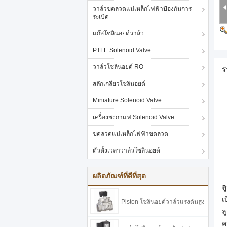
วาล์วขดลวดแม่เหล็กไฟฟ้าป้องกันการ
ระเบิด
แก๊สโซลินอยด์วาล์ว
PTFE Solenoid Valve
วาล์วโซลินอยด์ RO
ร
สลักเกลียวโซลินอยด์
Miniature Solenoid Valve
เครื่องชงกาแฟ Solenoid Valve
ขดลวดแม่เหล็กไฟฟ้าขดลวด
ตัวตั้งเวลาวาล์วโซลินอยด์
ผลิตภัณฑ์ที่ดีที่สุด
ล
เ
Piston โซลินอยด์วาล์วแรงดันสูง
ล
ค