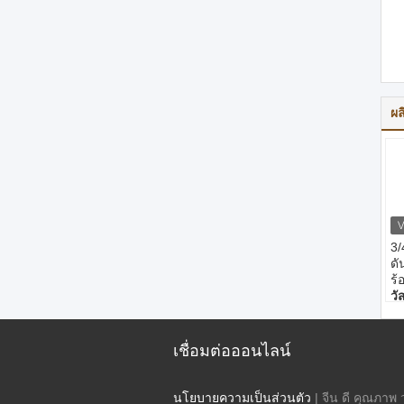
ผล
3/
ดั
ร
วั
สน
ขน
1
เชื่อมต่อออนไลน์
ค
ท
ท
นโยบายความเป็นส่วนตัว
| จีน ดี คุณภาพ ว