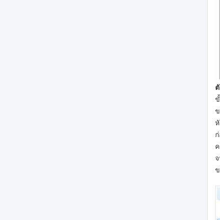
ต
ข
ข
ห
ก
ค
จ
ข