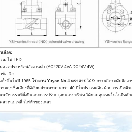
ัวเลือก:
ั้วต่อไฟ LED,
ดลวดประหยัดพลังงานต่ำ (AC220V 4VA DC24V 4W)
ัวข้อ Rc
่อตั้งขึ้นในปี 1965
โรงงาน Yuyao No.4 ตราสาร
ได้รับการผลิตระดับมืออ
วามสุขชื่อเสียงที่ดีเยี่ยมผ่านมานานกว่า 40 ปีในประเทศจีน
ด้วยการเปิดตั
นนวัตกรรมที่ยั่งยืนและการปรับปรุงตนเอง บริษัท ได้ควบคุมเทคโนโลยีหลัก
ดลวดแม่เหล็กไฟฟ้าของเหลว