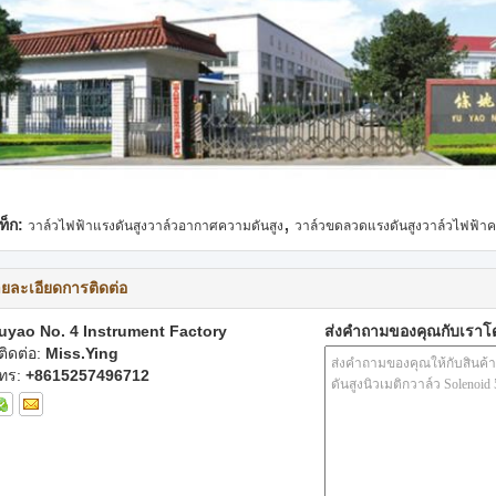
,
ท็ก:
วาล์วไฟฟ้าแรงดันสูงวาล์วอากาศความดันสูง
วาล์วขดลวดแรงดันสูงวาล์วไฟฟ้าค
ยละเอียดการติดต่อ
uyao No. 4 Instrument Factory
ส่งคำถามของคุณกับเรา
ู้ติดต่อ:
Miss.Ying
ทร:
+8615257496712