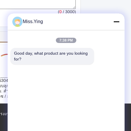
(
0
/ 3000)
Miss.Ying
7:38 PM
Good day, what product are you looking 
for?
304 ปั้มแรงดันสูง
นำวาล์ว Solenoid
บลูกสูบ Piston 50
Valve ที่มีการควบคุม
. สำหรับไอน้ำ /
ด้วย Pilot แรงดันสูง,
าซ / สารกัดกร่อน
15mm Solenoid
สดุ:
SS304
Valve SS304
นาดปาก:
DN 15 ~
วัสดุ:
SS304
0 มม
์โรงงาน
รายชื่อผู้ติดต่อ
แผนผังเว็บไซต์
ขนาดปาก:
DN 15 ~
นเตอร์เฟซ:
2 ทาง
50 มม
ำงาน:
นำร่อง
อินเตอร์เฟซ:
2 ทาง
111