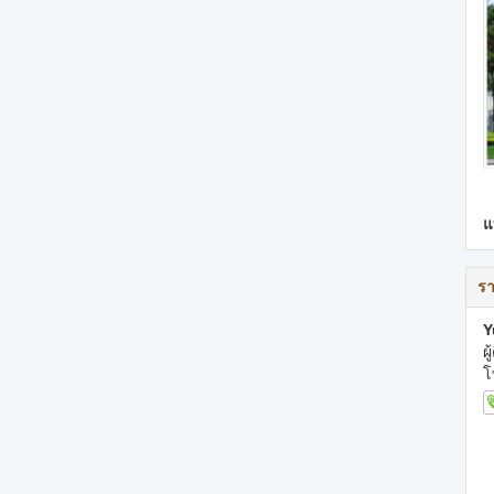
แ
รา
Y
ผ
โ