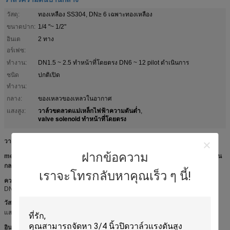
วัสดุ:
ทองเหลือง SS304, DN≥ 6 เฉพาะทองเหลือง
ขนาดปาก:
1/4 "~ 1/2"
อินเต
2 ทาง
อร์เฟซ:
ทำงาน:
DN1.5 ~ 2.5 ทำหน้าที่โดยตรง DN6 ~ 12 pilot ดำเนินการ
ชนิด
ปกติเปิด
ทำงาน:
กลาง:
ของเหลวของเหลวในอากาศ
วาล์วขดลวดแม่เหล็กไฟฟ้าความดันต่ำ
แสงสูง:
,
valve solenoid ทำหน้าที่โดยตรง
วาล์วขดลวดแม่เหล็กไฟฟ้าแบบลูกสูบ 2 ทางแบบ BD (NO)
ฝากข้อความ
medium medium
: liquid, air, light oil (ความหนืด 20 องศาเซลเซียส)
อุณหภูมิปาน
กลาง
: -5 ~ 80 ℃
เราจะโทรกลับหาคุณเร็ว ๆ นี้!
ความดันการทำงาน:
0 ~ 60bar
ประเภทงาน:
(NC) DN1.5 ~ 2.5 ทำหน้าที่โดยตรง
DN6 ~ 12 pilot
วัสดุ valvebody
: ทองเหลือง SS304, DN≥6
วัสดุปิดผนึก
เฉพาะทองเหลือง
:
การ
แสดงโดยตรง: นักบิน VITON ดำเนินการ: PTFE
อินเทอร์เฟซ
: ด้าย NPT ด้าย NPT