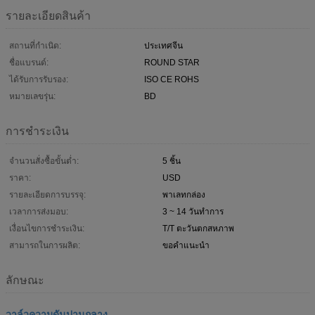
รายละเอียดสินค้า
สถานที่กำเนิด:
ประเทศจีน
ชื่อแบรนด์:
ROUND STAR
ได้รับการรับรอง:
ISO CE ROHS
หมายเลขรุ่น:
BD
การชำระเงิน
จำนวนสั่งซื้อขั้นต่ำ:
5 ชิ้น
ราคา:
USD
รายละเอียดการบรรจุ:
พาเลทกล่อง
เวลาการส่งมอบ:
3 ~ 14 วันทำการ
เงื่อนไขการชำระเงิน:
T/T ตะวันตกสหภาพ
สามารถในการผลิต:
ขอคำแนะนำ
ลักษณะ
วาล์วความดันปานกลาง