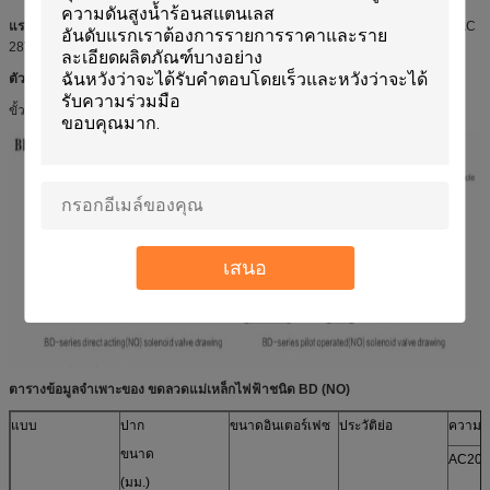
แรงดันไฟฟ้า:
AC220 ~ 240V AC110V 50 / 60Hz DC24V / 12V, กระแสไฟตรง: AC
28VA DC 18 วัตต์ใช้งาน: AC 18VA DC 14 วัตต์
ตัวเลือก
:
ขั้วต่อไฟ LED แบบ Rc
เสนอ
ตารางข้อมูลจำเพาะของ
ขดลวดแม่เหล็กไฟฟ้าชนิด
BD
(NO)
แบบ
ปาก
ขนาดอินเตอร์เฟซ
ประวัติย่อ
ความดั
ขนาด
AC20
(มม.)