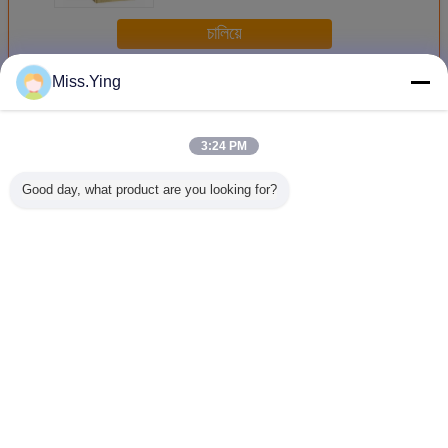
চালিয়ে
Miss.Ying
วาล์วความดันปานกลาง
มากกว่า
3:24 PM
Good day, what product are you looking for?
ิเปิดวาล์ว
8mm ปกติปิดวาล์ว
Two Way NC ปด
Compressed Air
Water P
ปานกลาง
ความดันปานกลาง
ความดันกลางโซลิ
Pilot Diaphragm
Medium P
olenoid
3/8 นิ้วปฏิบัติ
นอยดวาลด
Medium Pressure
Valve Lo
ว 2 ทาง
การนำร่อง
ขนาดมาตรฐาน
Valve Low Power
Diaph
1/2 นิ้ว
1/8＂ ～ 1＂
Solenoid 
Inc
เปลี่ยนภาษา
Thai
บ้าน
|
เกี่ยวกับเรา
|
ติดต่อเรา
|
แผนผังเว็บไซต์
|
Privacy Policy
สก์ท็อปดู