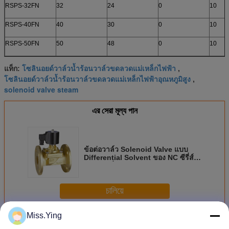
RSPS-32FN
32
24
0
10
RSPS-40FN
40
30
0
10
RSPS-50FN
50
48
0
10
โซลินอยด์วาล์วน้ำร้อนวาล์วขดลวดแม่เหล็กไฟฟ้า
แท็ก:
,
โซลินอยด์วาล์วน้ำร้อนวาล์วขดลวดแม่เหล็กไฟฟ้าอุณหภูมิสูง
,
solenoid valve steam
এর সেরা মূল্য পান
ข้อต่อวาล์ว Solenoid Valve แบบ
Differential Solvent ของ NC ซีรี่ส์
RSPS ซีรี่ส์ DN15 ~ 50 มม
চালিয়ে
Miss.Ying
วาล์วโซลินอยด์ไอน้ำ
มากกว่า