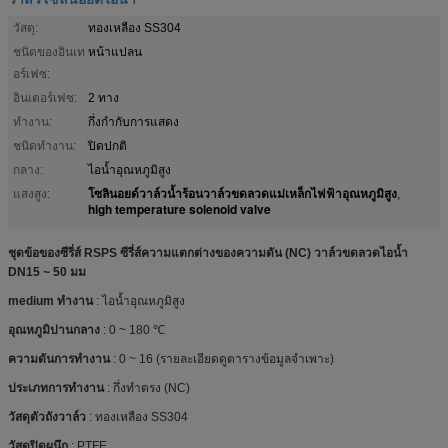
วัสดุ:
ทองเหลือง SS304
ชนิดของอินเท
หน้าแปลน
อร์เฟซ:
อินเตอร์เฟซ:
2 ทาง
ทำงาน:
กึ่งกำกับการแสดง
ชนิดทำงาน:
ปิดปกติ
กลาง:
ไอน้ำอุณหภูมิสูง
โซลินอยด์วาล์วน้ำร้อนวาล์วขดลวดแม่เหล็กไฟฟ้าอุณหภูมิสูง
แสงสูง:
,
high temperature solenoid valve
ชุดข้อของซีรี่ส์ RSPS ซีรี่ส์ความแตกต่างของความดัน (NC) วาล์วขดลวดไอน้ำ
DN15 ~ 50 มม
medium ทำงาน
: ไอน้ำอุณหภูมิสูง
อุณหภูมิปานกลาง
: 0 ~ 180 ℃
ความดันการทำงาน
: 0 ~ 16 (รายละเอียดดูตารางข้อมูลจำเพาะ)
ประเภทการทำงาน
: กึ่งทำตรง (NC)
วัสดุตัวถังวาล์ว
: ทองเหลือง SS304
วัสดุปิดผนึก
: PTFE