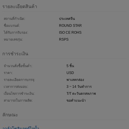
รายละเอียดสินค้า
สถานที่กำเนิด:
ประเทศจีน
ชื่อแบรนด์:
ROUND STAR
ได้รับการรับรอง:
ISO CE ROHS
หมายเลขรุ่น:
RSPS
การชำระเงิน
จำนวนสั่งซื้อขั้นต่ำ:
5 ชิ้น
ราคา:
USD
รายละเอียดการบรรจุ:
พาเลทกล่อง
เวลาการส่งมอบ:
3 ~ 14 วันทำการ
เงื่อนไขการชำระเงิน:
T/T ตะวันตกสหภาพ
สามารถในการผลิต:
ขอคำแนะนำ
ลักษณะ
วาล์วโซลินอยด์ไอน้ำ